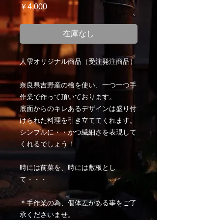
価
￥4,000
格
在庫なし
人雫オリジナル商品（受注発注商品）
奈良県吉野産の檜を使い、一つ一つ手
作業で作って頂いております。
底面からのキレあるデザインは盛り付
けられた料理を引き立ててくれます。
シンプルに・・かつ繊細さを表現して
くれるでしょう！
時には前菜を、時には敷板とし
て・・・
＊手作業の為、個体差がある事をご了
承くださいませ。