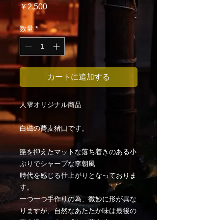
価
￥2,500
格
数量
*
カートに追加する
人雫オリジナル商品
白磁の蕎麦猪口です。
艶を抑えたマットな落ち着きのある小
ぶりでシャープな李朝風
時代を感じる仕上がりとなっておりま
す。
一つ一つ手作りの為、微妙に形が異な
りますが、自然なあたたか味は最後の