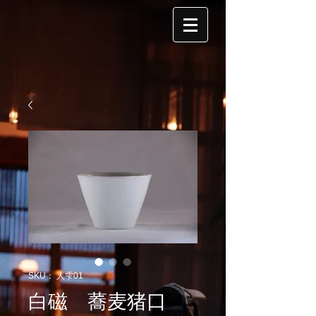
SKU： 人雫01
白磁 蕎麦猪口