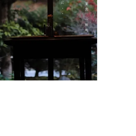
蕎麦・菜食 一如庵