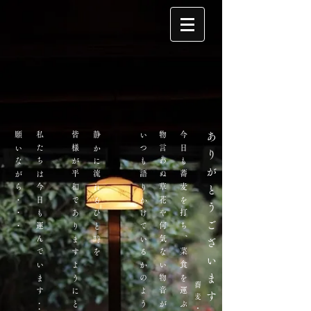
願いながら・・・
​私たちは今日も運んでいます
​皆様が平和でありますようにと
静かに流れるひと時​を
いつも語りかけているかのように・・
物言わぬ草花や何気ない物音が
今日も蕎麦を打ち、菜食を運ぶ
ありがとうございます
・・